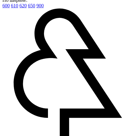
По ширине:
600
610
620
650
900