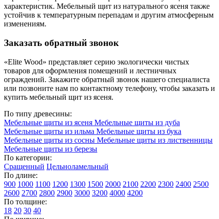
характеристик. Мебельный щит из натурального ясеня также
устойчив к температурным перепадам и другим атмосферным
изменениям.
Заказать обратный звонок
«Elite Wood» представляет серию экологически чистых
товаров для оформления помещений и лестничных
ограждений. Закажите обратный звонок нашего специалиста
или позвоните нам по контактному телефону, чтобы заказать и
купить мебельный щит из ясеня.
По типу древесины:
Мебельные щиты из ясеня
Мебельные щиты из дуба
Мебельные щиты из ильма
Мебельные щиты из бука
Мебельные щиты из сосны
Мебельные щиты из лиственницы
Мебельные щиты из березы
По категории:
Сращенный
Цельноламельный
По длине:
900
1000
1100
1200
1300
1500
2000
2100
2200
2300
2400
2500
2600
2700
2800
2900
3000
3200
4000
4200
По толщине:
18
20
30
40