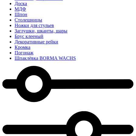
Доска
МДФ
Шпон
Столешницы
Ножки для стульев
Заглушки, шканты, шары
Брус клееный
Декоративные рейки
Кромка
Погонаж
Шпаклёвка BORMA WACHS