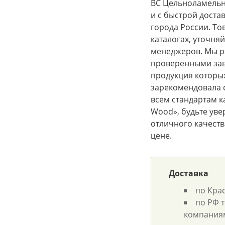
ВС Цельноламельны
и с быстрой доста
города России. То
каталогах, уточня
менеджеров. Мы р
проверенными за
продукция которых
зарекомендовала с
всем стандартам ка
Wood», будьте уве
отличного качеств
цене.
Доставка
по Кра
по РФ 
компания