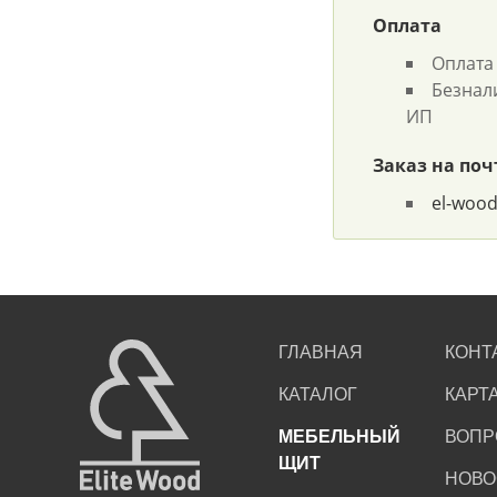
Оплата
Оплата
Безнал
ИП
Заказ на поч
el-woo
ГЛАВНАЯ
КОНТ
КАТАЛОГ
КАРТ
МЕБЕЛЬНЫЙ
ВОПР
ЩИТ
НОВО