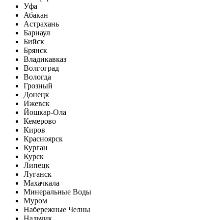
Уфа
Абакан
Астрахань
Барнаул
Бийск
Брянск
Владикавказ
Волгоград
Вологда
Грозный
Донецк
Ижевск
Йошкар-Ола
Кемерово
Киров
Красноярск
Курган
Курск
Липецк
Луганск
Махачкала
Минеральные Воды
Муром
Набережные Челны
Нальчик